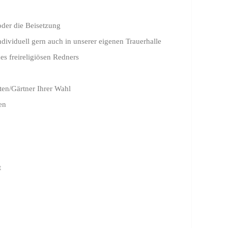
oder die Beisetzung
ividuell gern auch in unserer eigenen Trauerhalle
s freireligiösen Redners
sten/Gärtner Ihrer Wahl
en
t